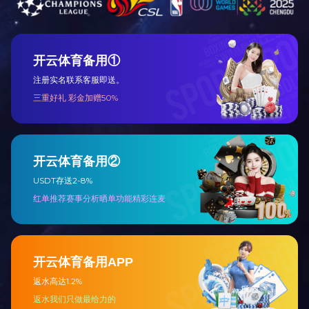
星空体育(中国)
产品展示
公司简介
传感器/变送器
在线反馈
流量计系列
联系我们
液位/料位系列
新闻动态
阀门/执行装置
液压/气动元件
行业知识
检维修工器具
企业新闻
化验/分析仪器
特色功能
其他机电仪产品
网站地图
聚合标签
站内搜索
关注我们