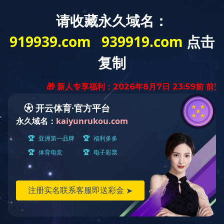
产品展示
全部
传感器/变送器
流量计系列
液位/
推荐
热门
最新