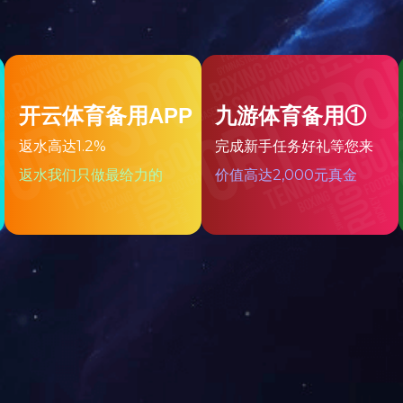
ERQ-300系列液压元件
上一页
1...
5
6
7
8
9
10
11
下一页