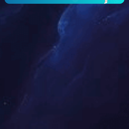
为减少在平衡操作中所花费的时间和劳力，应设法减少校正量，为
此在可能的条件下，尽可能的增加两校正面的距离和校正半径，以
取得好的平衡效果。
2.校验方法
转子的不平衡是因其中心主惯性轴与旋转轴线不重合而产生的，而
平衡校正就是改变转子的质量分布，使其中心主惯性轴与旋转轴线
相重合从而达到平衡。常用的校正方法有调整校正重量，加重或去
重等。
加重可采用螺钉连接，铆接，焊接，这种方法能使转子达到更好的
平衡效果和更高的平衡精度，而且方便、安全。
去重多采用钻孔，磨削，錾削，铣削等方法。对机泵的转子件、叶
轮上采用磨削去重，或在联轴节上配重。
选用哪一种校正方法，取决于转子结构和工艺要求以及校正面的几