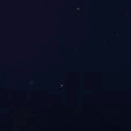
新闻动态
行业知识
企业新闻
为您推荐