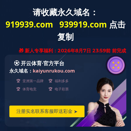
行业知识
为什么转子要做动平衡，动平衡怎么做？
2023-05-31 08:49:44
星空体育(中国)
1092
为什么转子要做动平衡，
动平衡怎么做？
为什么要做动平衡
由于转子在制造加工过程中及组装过程中，最后装配完毕的转子总