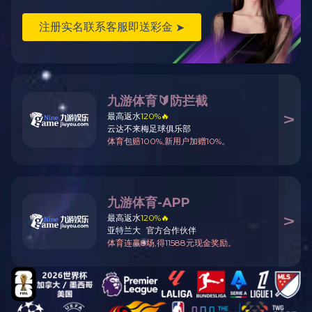
什么情况下要动平衡校验
在上一期的文章中，我们给出了在泵中何种情况下需要做动平衡，
那个可以作为最终的结果使用，因为那个结论是实践的产生物。
在理论上规定，实际工作中对于转子上任一配件，或者经过检修没
有更换配件的转子也需动平衡校验。【氢气是怎么冷却发电机转子
的？】
在组装过程中，各配件之间产生的间隙都符合安装标准但对整个转
子件，它的累计误差有可能超过该转子的动平衡精度。特别是对一
些装有轴承底套的转子件，更应该在总装前经动平衡校验。
对动平衡机的精度要求
最小可达剩余不平衡量是平衡机平衡转子时所能达到的最小剩余不
平衡量，是衡量平衡机最高平衡能力的性能指标。
承平衡机可直接用校正面上的最小剩余不平衡量表示，单位为(克/毫